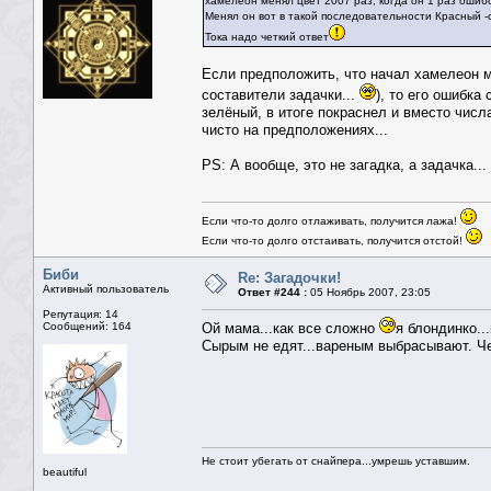
хамелеон менял цвет 2007 раз, когда он 1 раз ошибся
Менял он вот в такой последовательности Красный -
Тока надо четкий ответ
Если предположить, что начал хамелеон ме
составители задачки...
), то его ошибка
зелёный, в итоге покраснел и вместо числа
чисто на предположениях...
PS: А вообще, это не загадка, а задачка...
Если что-то долго отлаживать, получится лажа!
Если что-то долго отстаивать, получится отстой!
Биби
Re: Загадочки!
Активный пользователь
Ответ #244 :
05 Ноябрь 2007, 23:05
Репутация: 14
Сообщений: 164
Ой мама...как все сложно
я блондинко..
Сырым не едят...вареным выбрасывают. Ч
Не стоит убегать от снайпера...умрешь уставшим.
beautiful