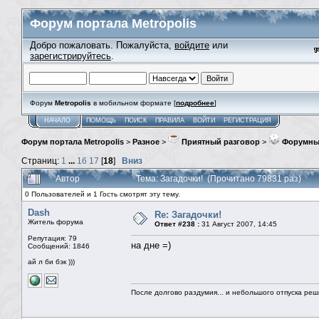
Форум портала Metropolis
Добро пожаловать. Пожалуйста,
войдите
или
зарегистрируйтесь
.
Форум
Metropolis
в мобильном формате [
подробнее
]
НАЧАЛО
ПОМОЩЬ
ПОИСК
ПРАВИЛА
ВОЙТИ
РЕГИСТРАЦИЯ
Форум портала Metropolis
>
Разное
>
Приятный разговор
>
Форумны
Страниц:
1
...
16
17
[
18
]
Вниз
Автор
Тема: Загадочки! (Прочитано 79831 раз)
0 Пользователей и 1 Гость смотрят эту тему.
Dash
Re: Загадочки!
Житель форума
Ответ #238 :
31 Август 2007, 14:45
Репутация: 79
на дне =)
Сообщений: 1846
ай л би бэк )))
После долгово раздумия... и небольшого отпуска реши