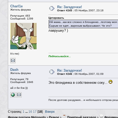
Charl1e
Re: Загадочки!
Житель форума
Ответ #245 :
05 Ноябрь 2007, 23:18
Репутация: 483
Цитировать
Сообщений: 1299
Ой мама...как все сложно я блондинко...поэтому моя 
Сырым не едят...вареным выбрасывают. Че это?
лаврушку? )
It's me)
Подписывайся...
Dash
Re: Загадочки!
Житель форума
Ответ #246 :
06 Ноябрь 2007, 01:09
Репутация: 79
Сообщений: 1846
Это блондинка в собственном соку...
ай л би бэк )))
После долгово раздумия... и небольшого отпуска реши
Страниц:
1
...
16
17
[
18
]
Вверх
Форум портала Metropolis
>
Разное
>
Приятный разговор
>
Форумны