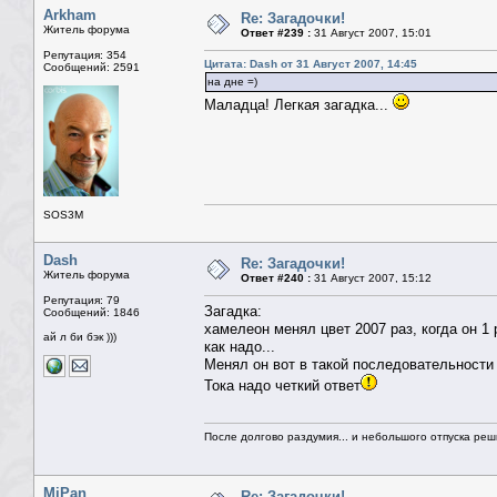
Arkham
Re: Загадочки!
Житель форума
Ответ #239 :
31 Август 2007, 15:01
Репутация: 354
Цитата: Dash от 31 Август 2007, 14:45
Сообщений: 2591
на дне =)
Маладца! Легкая загадка...
SOS3M
Dash
Re: Загадочки!
Житель форума
Ответ #240 :
31 Август 2007, 15:12
Репутация: 79
Загадка:
Сообщений: 1846
хамелеон менял цвет 2007 раз, когда он 1 
ай л би бэк )))
как надо...
Менял он вот в такой последовательности 
Тока надо четкий ответ
После долгово раздумия... и небольшого отпуска реши
MiPan
Re: Загадочки!