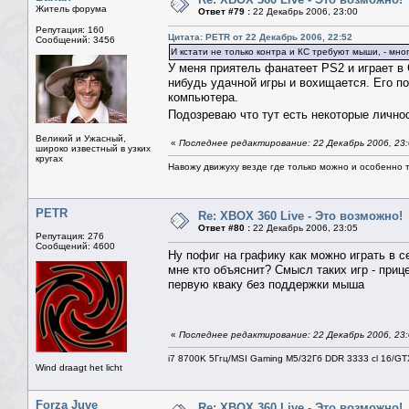
Житель форума
Ответ #79 :
22 Декабрь 2006, 23:00
Репутация: 160
Цитата: PETR от 22 Декабрь 2006, 22:52
Сообщений: 3456
И кстати не только контра и КС требуют мыши, - мн
У меня приятель фанатеет PS2 и играет в
нибудь удачной игры и вохищается. Его по
компьютера.
Подозреваю что тут есть некоторые личнос
Великий и Ужасный,
«
Последнее редактирование: 22 Декабрь 2006, 23
широко известный в узких
кругах
Навожу движуху везде где только можно и особенно та
PETR
Re: XBOX 360 Live - Это возможно!
Ответ #80 :
22 Декабрь 2006, 23:05
Репутация: 276
Сообщений: 4600
Ну пофиг на графику как можно играть в 
мне кто объяснит? Смысл таких игр - приц
первую кваку без поддержки мыша
«
Последнее редактирование: 22 Декабрь 2006, 23
i7 8700K 5Ггц/MSI Gaming M5/32Гб DDR 3333 cl 16/G
Wind draagt het licht
Forza Juve
Re: XBOX 360 Live - Это возможно!