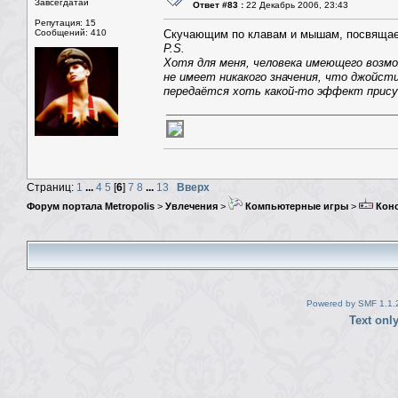
Завсегдатай
Ответ #83 :
22 Декабрь 2006, 23:43
Репутация: 15
Сообщений: 410
Скучающим по клавам и мышам, посвящае
P.S.
Хотя для меня, человека имеющего возмо
не имеет никакого значения, что джойст
передаётся хоть какой-то эффект прис
Страниц:
1
...
4
5
[
6
]
7
8
...
13
Вверх
Форум портала Metropolis
>
Увлечения
>
Компьютерные игры
>
Кон
Powered by SMF 1.1.
Text onl