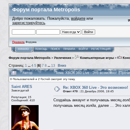
Форум портала Metropolis
Добро пожаловать. Пожалуйста,
войдите
или
зарегистрируйтесь
.
Правила
Форума
НАЧАЛО
ПОМОЩЬ
ПОИСК
ПРАВИЛА
ВОЙТИ
РЕГИСТРАЦИЯ
Форум портала Metropolis
>
Увлечения
>
Компьютерные игры
>
Кон
Страниц:
1
...
4
5
[
6
]
7
8
...
13
Вниз
Автор
Тема: XBOX 360 Live - Это возможно! (Проч
0 Пользователей и 2 Гостей смотрят эту тему.
Saint ARES
Re: XBOX 360 Live - Это возможно!
Завсегдатай
Ответ #70 :
21 Декабрь 2006, 19:45
Репутация: 15
Создаёшь аккаунт и получаешь месяц
гол
Сообщений: 410
получаешь месяц
голда
, далее … Это хал