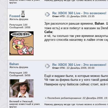
Навожу движуху везде где только можно и особенно та
кругах
Re: XBOX 360 Live - Это возможно!
Foxeed
Ответ #73 :
21 Декабрь 2006, 23:35
Житель форума
Зря раскололся раньше времени,
Bahan
. 
Репутация: 144
Сообщений: 1956
тоже есть) и все побегут в магазин за Den
Сабж
:
и чё, ты сколько так уже времени аккаунт
другого способа нахаляву в лайве этом сид
Bahan
Re: XBOX 360 Live - Это возможно!
Житель форума
Ответ #74 :
22 Декабрь 2006, 00:00
Репутация: 160
Сообщений: 3456
Ещё и видаки были, в которые можно был
Чё там за фирма была и у кого такой дева
Наверное кучу бабосов сейчас стоит, всё-
«
Последнее редактирование: 22 Декабрь 2006, 19
Великий и Ужасный,
широко известный в узких
Навожу движуху везде где только можно и особенно та
кругах