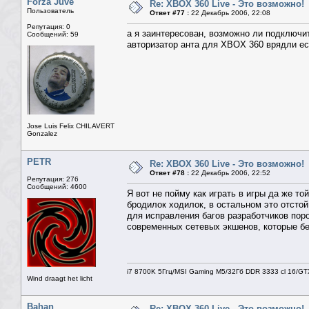
Forza Juve
Re: XBOX 360 Live - Это возможно!
Пользователь
Ответ #77 :
22 Декабрь 2006, 22:08
Репутация: 0
а я заинтересован, возможно ли подключить
Сообщений: 59
авторизатор анта для XBOX 360 врядли ес
Jose Luis Felix CHILAVERT
Gonzalez
PETR
Re: XBOX 360 Live - Это возможно!
Ответ #78 :
22 Декабрь 2006, 22:52
Репутация: 276
Сообщений: 4600
Я вот не пойму как играть в игры да же т
бродилок ходилок, в остальном это отстой 
для исправления багов разработчиков поро
современных сетевых экшенов, которые бе
i7 8700K 5Ггц/MSI Gaming M5/32Гб DDR 3333 cl 16/G
Wind draagt het licht
Bahan
Re: XBOX 360 Live - Это возможно!