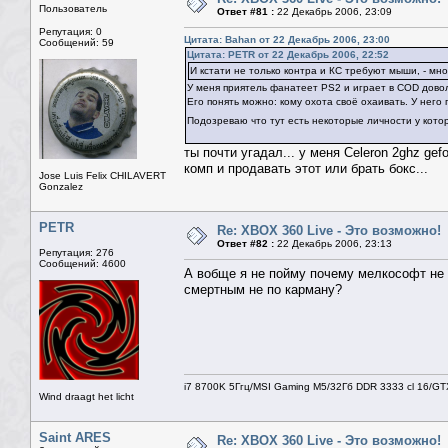
Пользователь
Ответ #81 :
22 Декабрь 2006, 23:09
Репутация: 0
Цитата: Bahan от 22 Декабрь 2006, 23:00
Сообщений: 59
Цитата: PETR от 22 Декабрь 2006, 22:52
И кстати не только контра и КС требуют мыши, - мн
У меня приятель фанатеет PS2 и играет в COD дово
Его понять можно: кому охота своё охаивать. У него 
Подозреваю что тут есть некоторые личности у котор
ты почти угадал... у меня Celeron 2ghz ge
комп и продавать этот или брать бокс...
Jose Luis Felix CHILAVERT
Gonzalez
PETR
Re: XBOX 360 Live - Это возможно!
Ответ #82 :
22 Декабрь 2006, 23:13
Репутация: 276
Сообщений: 4600
А вобще я не пойму почему мелкософт не 
смертным не по карману?
i7 8700K 5Ггц/MSI Gaming M5/32Гб DDR 3333 cl 16/G
Wind draagt het licht
Saint ARES
Re: XBOX 360 Live - Это возможно!