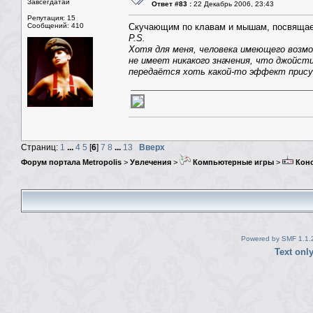
Завсегдатай
Ответ #83 :
22 Декабрь 2006, 23:43
Репутация: 15
Сообщений: 410
Скучающим по клавам и мышам, посвящае
P.S.
Хотя для меня, человека имеющего возмо
не имеет никакого значения, что джойст
передаётся хоть какой-то эффект прис
Страниц:
1
...
4
5
[
6
]
7
8
...
13
Вверх
Форум портала Metropolis
>
Увлечения
>
Компьютерные игры
>
Кон
Powered by SMF 1.1.
Text onl