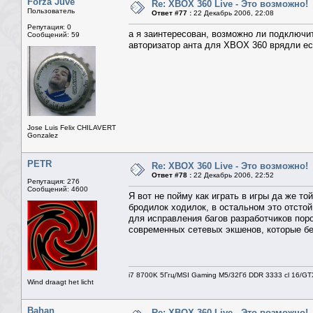
Forza Juve
Re: XBOX 360 Live - Это возможно!
Пользователь
Ответ #77 :
22 Декабрь 2006, 22:08
Репутация: 0
а я заинтересован, возможно ли подключить
Сообщений: 59
авторизатор анта для XBOX 360 врядли ес
Jose Luis Felix CHILAVERT
Gonzalez
PETR
Re: XBOX 360 Live - Это возможно!
Ответ #78 :
22 Декабрь 2006, 22:52
Репутация: 276
Сообщений: 4600
Я вот не пойму как играть в игры да же т
бродилок ходилок, в остальном это отстой 
для исправления багов разработчиков поро
современных сетевых экшенов, которые бе
i7 8700K 5Ггц/MSI Gaming M5/32Гб DDR 3333 cl 16/G
Wind draagt het licht
Bahan
Re: XBOX 360 Live - Это возможно!