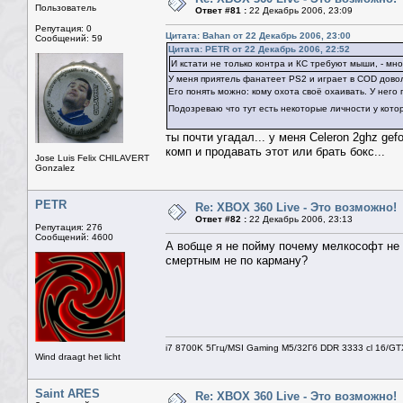
Пользователь
Ответ #81 :
22 Декабрь 2006, 23:09
Репутация: 0
Цитата: Bahan от 22 Декабрь 2006, 23:00
Сообщений: 59
Цитата: PETR от 22 Декабрь 2006, 22:52
И кстати не только контра и КС требуют мыши, - мн
У меня приятель фанатеет PS2 и играет в COD дово
Его понять можно: кому охота своё охаивать. У него 
Подозреваю что тут есть некоторые личности у котор
ты почти угадал... у меня Celeron 2ghz ge
комп и продавать этот или брать бокс...
Jose Luis Felix CHILAVERT
Gonzalez
PETR
Re: XBOX 360 Live - Это возможно!
Ответ #82 :
22 Декабрь 2006, 23:13
Репутация: 276
Сообщений: 4600
А вобще я не пойму почему мелкософт не 
смертным не по карману?
i7 8700K 5Ггц/MSI Gaming M5/32Гб DDR 3333 cl 16/G
Wind draagt het licht
Saint ARES
Re: XBOX 360 Live - Это возможно!