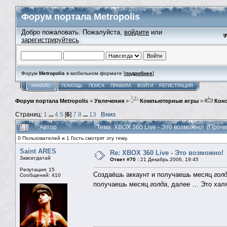
Форум портала Metropolis
Добро пожаловать. Пожалуйста,
войдите
или
зарегистрируйтесь
.
Форум
Metropolis
в мобильном формате [
подробнее
]
НАЧАЛО
ПОМОЩЬ
ПОИСК
ПРАВИЛА
ВОЙТИ
РЕГИСТРАЦИЯ
Форум портала Metropolis
>
Увлечения
>
Компьютерные игры
>
Кон
Страниц:
1
...
4
5
[
6
]
7
8
...
13
Вниз
Автор
Тема: XBOX 360 Live - Это возможно! (Проч
0 Пользователей и 1 Гость смотрят эту тему.
Saint ARES
Re: XBOX 360 Live - Это возможно!
Завсегдатай
Ответ #70 :
21 Декабрь 2006, 19:45
Репутация: 15
Создаёшь аккаунт и получаешь месяц
гол
Сообщений: 410
получаешь месяц
голда
, далее … Это хал