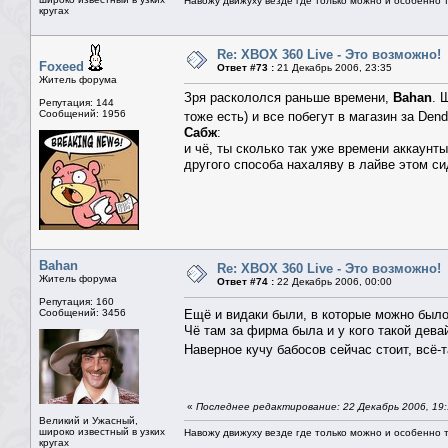
Навожу движуху везде где только можно и особенно та
кругах
Re: XBOX 360 Live - Это возможно!
Foxeed
Ответ #73 :
21 Декабрь 2006, 23:35
Житель форума
Зря раскололся раньше времени,
Bahan
. 
Репутация: 144
Сообщений: 1956
тоже есть) и все побегут в магазин за Den
Сабж
:
и чё, ты сколько так уже времени аккаунт
другого способа нахаляву в лайве этом сид
Bahan
Re: XBOX 360 Live - Это возможно!
Житель форума
Ответ #74 :
22 Декабрь 2006, 00:00
Репутация: 160
Сообщений: 3456
Ещё и видаки были, в которые можно был
Чё там за фирма была и у кого такой дева
Наверное кучу бабосов сейчас стоит, всё-
«
Последнее редактирование: 22 Декабрь 2006, 19
Великий и Ужасный,
широко известный в узких
Навожу движуху везде где только можно и особенно та
кругах