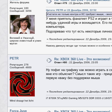
Житель форума
Ответ #79 :
22 Декабрь 2006, 23:00
Репутация: 160
Цитата: PETR от 22 Декабрь 2006, 22:52
Сообщений: 3456
И кстати не только контра и КС требуют мыши, - мн
У меня приятель фанатеет PS2 и играет в
нибудь удачной игры и вохищается. Его по
компьютера.
Подозреваю что тут есть некоторые личнос
Великий и Ужасный,
«
Последнее редактирование: 22 Декабрь 2006, 23
широко известный в узких
кругах
Навожу движуху везде где только можно и особенно та
PETR
Re: XBOX 360 Live - Это возможно!
Ответ #80 :
22 Декабрь 2006, 23:05
Репутация: 276
Сообщений: 4600
Ну пофиг на графику как можно играть в 
мне кто объяснит? Смысл таких игр - приц
первую кваку без поддержки мыша
«
Последнее редактирование: 22 Декабрь 2006, 23
i7 8700K 5Ггц/MSI Gaming M5/32Гб DDR 3333 cl 16/G
Wind draagt het licht
Forza Juve
Re: XBOX 360 Live - Это возможно!