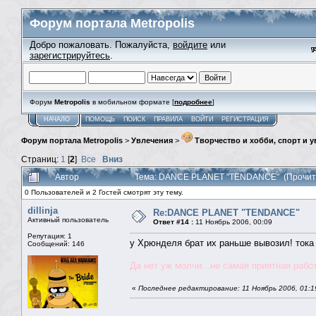
Форум портала Metropolis
Добро пожаловать. Пожалуйста,
войдите
или
зарегистрируйтесь
.
Форум
Metropolis
в мобильном формате [
подробнее
]
НАЧАЛО
ПОМОЩЬ
ПОИСК
ПРАВИЛА
ВОЙТИ
РЕГИСТРАЦИЯ
Форум портала Metropolis
>
Увлечения
>
Творчество и хобби, спорт и 
Страниц:
1
[
2
]
Все
Вниз
Автор
Тема: DANCE PLANET "TENDANCE" (Прочита
0 Пользователей и 2 Гостей смотрят эту тему.
dillinja
Re:DANCE PLANET "TENDANCE"
Активный пользователь
Ответ #14 :
11 Ноябрь 2006, 00:09
Репутация: 1
у Хрюнделя брат их раньше вывозил! тока э
Сообщений: 146
Да нет уж молчи...не самая приятная рабо
«
Последнее редактирование: 11 Ноябрь 2006, 01:1