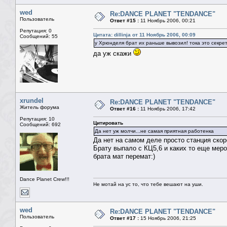
wed
Re:DANCE PLANET "TENDANCE"
Пользователь
Ответ #15 :
11 Ноябрь 2006, 00:21
Репутация: 0
Цитата: dillinja от 11 Ноябрь 2006, 00:09
Сообщений: 55
у Хрюнделя брат их раньше вывозил! тока это секрет.
да уж скажи
xrundel
Re:DANCE PLANET "TENDANCE"
Житель форума
Ответ #16 :
11 Ноябрь 2006, 17:42
Репутация: 10
Цитировать
Сообщений: 692
Да нет уж молчи...не самая приятная работенка
Да нет на самом деле просто станция ско
Брату выпало с КЦ5,6 и каких то еще меро
брата мат перемат:)
Dance Planet Crew!!!
Не мотай на ус то, что тебе вешают на уши.
wed
Re:DANCE PLANET "TENDANCE"
Пользователь
Ответ #17 :
15 Ноябрь 2006, 21:25