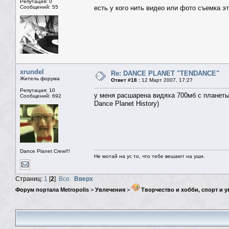
Репутация: 0
Сообщений: 55
есть у кого нить видео или фото съемка э
xrundel
Re: DANCE PLANET "TENDANCE"
Житель форума
Ответ #18 :
12 Март 2007, 17:27
Репутация: 10
у меня расшарена видяха 700мб с планет
Сообщений: 692
Dance Planet History)
Dance Planet Crew!!!
Не мотай на ус то, что тебе вешают на уши.
Страниц:
1
[
2
]
Все
Вверх
Форум портала Metropolis
>
Увлечения
>
Творчество и хобби, спорт и 