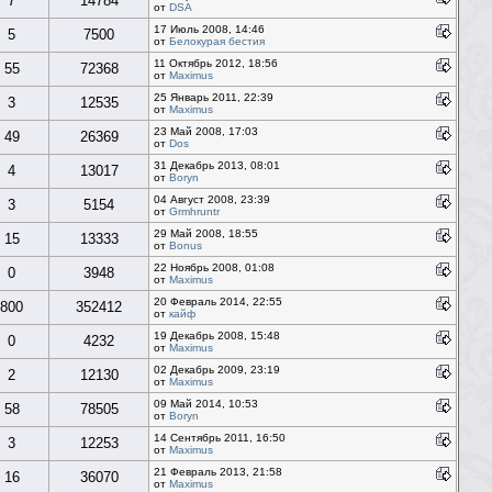
7
14784
от
DSA
17 Июль 2008, 14:46
5
7500
от
Белокурая бестия
11 Октябрь 2012, 18:56
55
72368
от
Maximus
25 Январь 2011, 22:39
3
12535
от
Maximus
23 Май 2008, 17:03
49
26369
от
Dos
31 Декабрь 2013, 08:01
4
13017
от
Boryn
04 Август 2008, 23:39
3
5154
от
Grmhruntr
29 Май 2008, 18:55
15
13333
от
Bonus
22 Ноябрь 2008, 01:08
0
3948
от
Maximus
20 Февраль 2014, 22:55
800
352412
от
кайф
19 Декабрь 2008, 15:48
0
4232
от
Maximus
02 Декабрь 2009, 23:19
2
12130
от
Maximus
09 Май 2014, 10:53
58
78505
от
Boryn
14 Сентябрь 2011, 16:50
3
12253
от
Maximus
21 Февраль 2013, 21:58
16
36070
от
Maximus