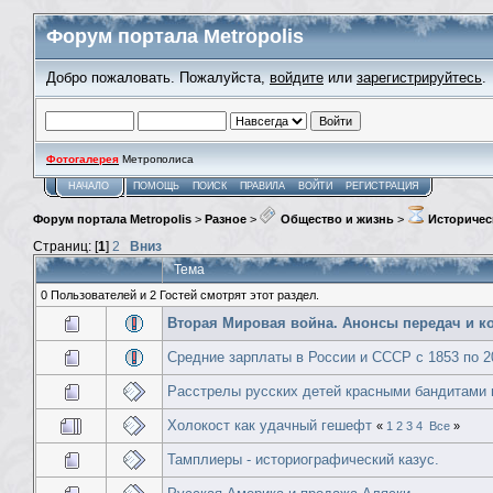
Форум портала Metropolis
Добро пожаловать. Пожалуйста,
войдите
или
зарегистрируйтесь
.
Фотогалерея
Метрополиса
НАЧАЛО
ПОМОЩЬ
ПОИСК
ПРАВИЛА
ВОЙТИ
РЕГИСТРАЦИЯ
Форум портала Metropolis
>
Разное
>
Общество и жизнь
>
Историчес
Страниц: [
1
]
2
Вниз
Тема
0 Пользователей и 2 Гостей смотрят этот раздел.
Вторая Мировая война. Анонсы передач и к
Средние зарплаты в России и СССР с 1853 по 2
Расстрелы русских детей красными бандитами
Холокост как удачный гешефт
«
1
2
3
4
Все
»
Тамплиеры - историографический казус.