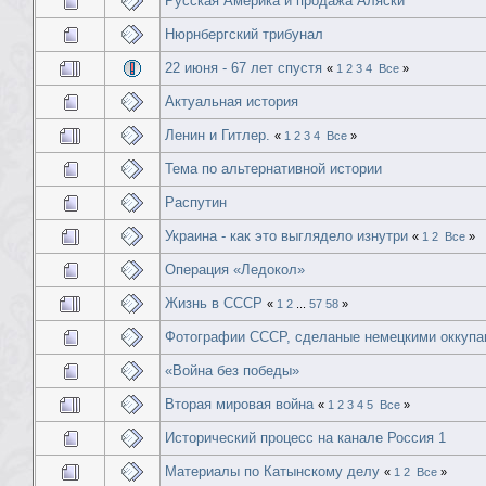
Русская Америка и продажа Аляски
Нюрнбергский трибунал
22 июня - 67 лет спустя
«
1
2
3
4
Все
»
Актуальная история
Ленин и Гитлер.
«
1
2
3
4
Все
»
Тема по альтернативной истории
Распутин
Украина - как это выглядело изнутри
«
1
2
Все
»
Операция «Ледокол»
Жизнь в СССР
«
1
2
...
57
58
»
Фотографии СССР, сделаные немецкими оккупа
«Война без победы»
Вторая мировая война
«
1
2
3
4
5
Все
»
Исторический процесс на канале Россия 1
Материалы по Катынскому делу
«
1
2
Все
»