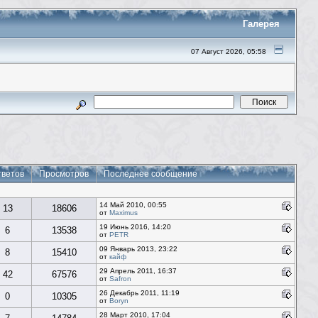
Галерея
07 Август 2026, 05:58
тветов
Просмотров
Последнее сообщение
14 Май 2010, 00:55
13
18606
от
Maximus
19 Июнь 2016, 14:20
6
13538
от
PETR
09 Январь 2013, 23:22
8
15410
от
кайф
29 Апрель 2011, 16:37
42
67576
от
Safron
26 Декабрь 2011, 11:19
0
10305
от
Boryn
28 Март 2010, 17:04