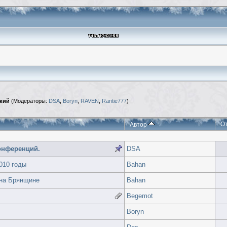
кий
(Модераторы:
DSA
,
Boryn
,
RAVEN
,
Rantie777
)
О
Автор
онференций.
DSA
010 годы
Bahan
 на Брянщине
Bahan
Begemot
Boryn