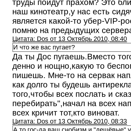
труды пойдут прахом? Это бли
наш кинотеатр,у нас есть сидя
является какой-то убер-VIP-р
помню на предыдущих сервер
Цитата: Dos от 13 Октябрь 2010, 08:40
И что же вас пугает?
Да ты Дос пугаешь.Вместо тог
денно и нощно,какую то бесп
пишешь. Мне-то на сервак на
как долго ты будешь антирекл
того,чтобы всех послать и ска
перебирать",начал на всех на
всех кричит тот,кто виноват.
Цитата: Dos от 13 Октябрь 2010, 08:33
А то гос-да ваш снобизм и "дешёвые" 