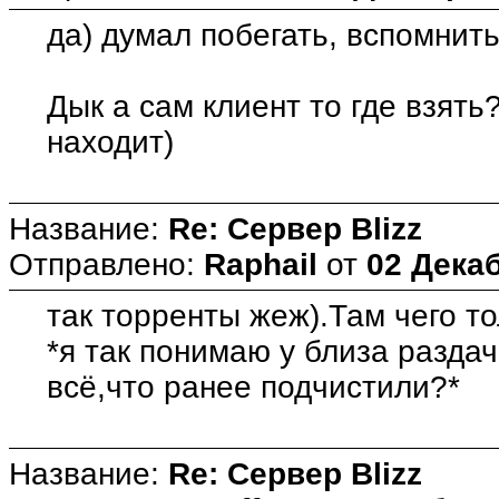
да) думал побегать, вспомнить
Дык а сам клиент то где взять?
находит)
Название:
Re: Сервер Blizz
Отправлено:
Raphail
от
02 Декаб
так торренты жеж).Там чего то
*я так понимаю у близа разда
всё,что ранее подчистили?*
Название:
Re: Сервер Blizz