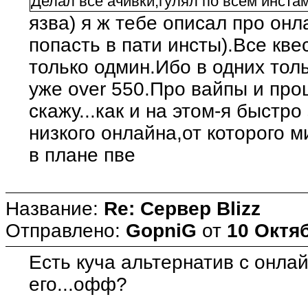
Делал все ачивки,гулял по всем инстам
язва) я ж тебе описал про он
попасть в пати инсты).Все кв
только одмин.Ибо в одних тол
уже over 550.Про вайпы и про
скажу...как и на этом-я быстр
низкого онлайна,от которого 
в плане пве
Название:
Re: Сервер Blizz
Отправлено:
GopniG
от
10 Октяб
Есть куча альтернатив с онлайн
его...офф?