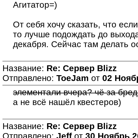
Агитатор=)
От себя хочу сказать, что есл
то лучше подождать до выхода
декабря. Сейчас там делать о
Название:
Re: Сервер Blizz
Отправлено:
ToeJam
от
02 Нояб
элементали вчера? чё за бред
а не всё нашёл квестеров)
Название:
Re: Сервер Blizz
Отправлено:
Jeff
от
30 Ноябрь 2