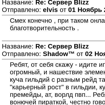
Название:
Re: Сервер Blizz
Отправлено:
elvis
от
01 Ноябрь 
Смех конечно , при таком онла
благотворительность .
Название:
Re: Сервер Blizz
Отправлено:
Shadow™
от
02 Но
Ребят, от себя скажу - идите 
огромный, и нашествие элеме
куча гильдий с разным рейд та
"карьерный рост" в гильдии, 
премейды, ат, ворлд пвп... Реб
вонючей пираткой, честно гов