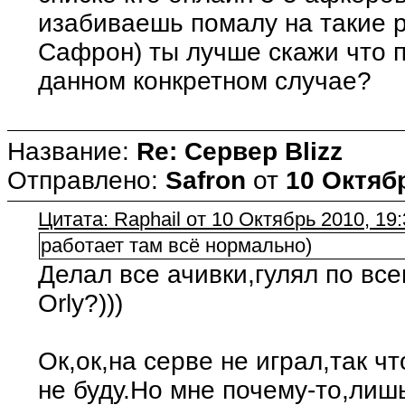
изабиваешь помалу на такие 
Сафрон) ты лучше скажи что 
данном конкретном случае?
Название:
Re: Сервер Blizz
Отправлено:
Safron
от
10 Октябр
Цитата: Raphail от 10 Октябрь 2010, 19
работает там всё нормально)
Делал все ачивки,гулял по вс
Orly?)))
Ок,ок,на серве не играл,так ч
не буду.Но мне почему-то,лиш