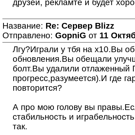
друзей, рекламте и будет хоро
Название:
Re: Сервер Blizz
Отправлено:
GopniG
от
11 Октяб
Лгу?Играли у тбя на х10.Вы 
обновления.Вы обещали улучш
болт.Вы удалили отлаженный 
прогресс,разумеется).И где га
повторится?
А про мою голову вы правы.Е
стабильность и играбельность,
так.