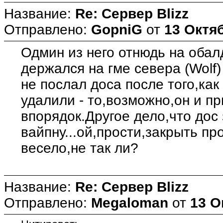
Название:
Re: Сервер Blizz
Отправлено:
GopniG
от
13 Октяб
Одмин из него отнюдь на обал
держался на гме севера (Wolf)
не послал доса после того,как
удалили - то,возможно,он и п
впорядок.Другое дело,что дос
вайпну...ой,прости,закрыть пр
весело,не так ли?
Название:
Re: Сервер Blizz
Отправлено:
Megaloman
от
13 О