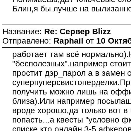
Блин,я бы лучше на вылизанно
Название:
Re: Сервер Blizz
Отправлено:
Raphail
от
10 Октяб
работает там всё нормально).
"бесполезных".например стоит 
простит дэр_парол а в замен 
суперпуперсвистоперделки.При
получить можно лишь на офф
близа).Или например посылаш
вроде хорошо,да только вот в
попасть...а квесты "условно 
списке кто онлайн 3-5 афкеров)